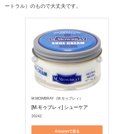
ートラル）のもので大丈夫です。
M.MOWBRAY（M.モゥブレィ）
[M.モゥブレィ] シューケア
20242
Amazonで見る