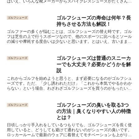
はいえ、いろんな靴メーカーからスパイクレスシューズがたくさん販
売されているので、「どれを買えば・・？」と悩みますよね...
ゴルフシューズの寿命は何年？長
ゴルフシューズ
持ちさせる方法も解説！
ゴルファーの多くが悩むことは、ゴルフシューズの替え時です。ゴル
フは芝生の上で行うスポーツなので、他のスポーツに比べるとソール
の減りや摩耗する度合いは少ないと思います。とはいえ、古いままの
ゴルフシューズでラウンドを回るのはNG！今回は、そんな...
ゴルフシューズは普通のスニーカ
ゴルフシューズ
ーでも大丈夫？必要かどうかを解
説
これからゴルフを始めようと思うと、まず必要になるのがゴルフシュ
ーズです。ただ、「少し誘われただけ」「これから本気でやるかわか
らない」という場合、わざわざゴルフシューズを買うのがもったいな
い気がしますよね。一見、普通のスニーカーと見分けがつか...
ゴルフシューズの臭いを取る3つ
ゴルフシューズ
の方法｜臭くなりやすい人の特徴
とは？
日頃しっかり手入れをしているつもりでも、ゴルフシューズを長く使
用していると、どうしても避けて通れないのがシューズの臭いです。
ロッカールームで最新のウェアに着替えてモチベーションも上がり、