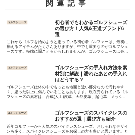
関連記事
初心者でもわかるゴルフシューズ
ゴルフシューズ
の選び方！人気&王道ブランド6
選
これからゴルフを始めようと思っている初心者ゴルファーは、最初に
揃えるアイテムがたくさんありますが、中でも重要なのがゴルフシュ
ーズです。極端に聞こえるかもしれませんが、ゴルフシューズは身体
と大地を結ぶ唯一の道具です。そのため、ゴルフシューズが...
ゴルフシューズの手入れ方法を素
ゴルフシューズ
材別に解説｜濡れたあとの手入れ
はどうする？
ゴルフシューズは体の中でもっとも地面と近い部分なので汚れやす
く、思った以上に傷んでいることもあります。現在売られているゴル
フシューズの素材は、合成(人工)皮革、天然皮革、起毛革、メッシュ
素材など多様ですが、どれもプレー中に汚れることには違い...
ゴルフシューズのスパイクレスの
ゴルフシューズ
おすすめ5選｜選び方も紹介
近年ゴルファーから人気のスパイクレスシューズ。おしゃれなデザイ
ンも多く、スパイクレスシューズをお探しの方も多いと思います。と