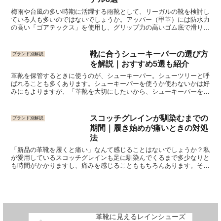
梅雨や台風の多い時期に活躍する雨靴として、リーガルの靴を検討し
ている人も多いのではないでしょうか。アッパー（甲革）には防水力
の高い「ゴアテックス」を使用し、グリップ力の高いゴム底で滑りや
すい地面でも安心して履くことができます。今回は、ゴアテ...
靴に合うシューキーパーの選び方
ブランド別解説
を解説｜おすすめ5選も紹介
革靴を保管するときに使うのが、シューキーパー。シューツリーと呼
ばれることも多くあります。シューキーパーを使うか使わないかは好
みにもよりますが、「革靴を大切にしたいから、シューキーパーを使
ってみたい」という人も多いのではないでしょうか？しかし...
スコッチグレインが馴染むまでの
ブランド別解説
期間｜履き始めが痛いときの対処
法
「新品の革靴を履くと痛い」なんて感じることはないでしょうか？私
が愛用しているスコッチグレインも足に馴染んでくるまで多少なりと
も時間がかかりますし、痛みを感じることももちろんあります。そう
いった悩みを改善するために、ポイントを4点に絞り解説し...
革靴に見えるレインシューズ