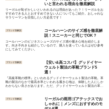
いと言われる理由を徹底解説
リーガルが恥ずかしいといわれるのは理由があった？！リーガルをお
すすめできる人とおすすめできない人についてもご紹介。おしゃれな
サラリーマンを目指したい方必見です！
コールハーンのサイズ感を徹底解
ブランド別解説
説！スニーカーと同じでOK？
コールハーンのビジネスシューズのサイズ感や履き心地を紹介しま
す。向き不向きも紹介しているので、購入を迷っている人はぜひ参考
にしてみてください。
【安い&高コスパ】グッドイヤー
ブランド別解説
ウェルト製法の革靴ブランド5
選！
『高級革靴の標準』といわれるグッドイヤーウェルト製法の革靴。革
靴の製法のなかで最高水準といわれる履き心地は、体験した人にしか
わからない良さがあります。ただ、グッドイヤーウェルト製法の革靴
は値段が高いものも多く、せっかく購入するなら失敗したく...
リーガルの雨用ゴアテックスでお
ブランド別解説
しゃれに｜メンズにおすすめのモ
デル8選